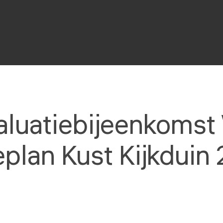
aluatiebijeenkoms
eplan Kust Kijkduin