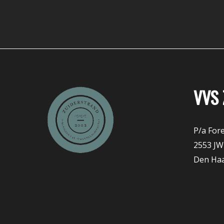
VVS 
P/a Fore
2553 JW
Den Ha