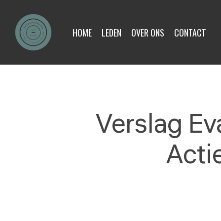
Skip
to
HOME
LEDEN
OVER ONS
CONTACT
main
content
Verslag Ev
Acti