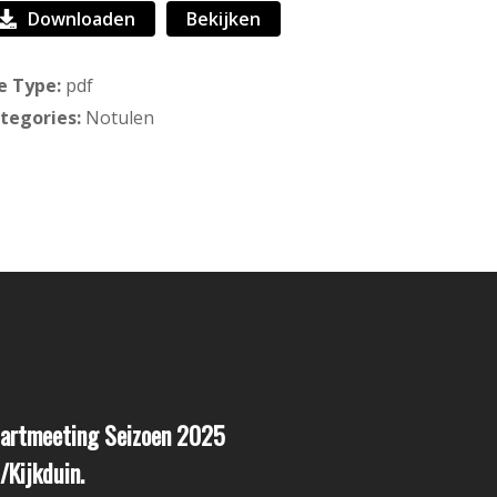
Downloaden
Bekijken
le Type:
pdf
tegories:
Notulen
tartmeeting Seizoen 2025
/Kijkduin.