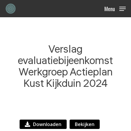
Skip
Menu
to
main
content
Verslag
evaluatiebijeenkomst
Werkgroep Actieplan
Kust Kijkduin 2024
Downloaden
Bekijken