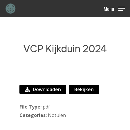
Skip
Menu
to
main
content
VCP Kijkduin 2024
Downloaden
Bekijken
File Type:
pdf
Categories:
Notulen