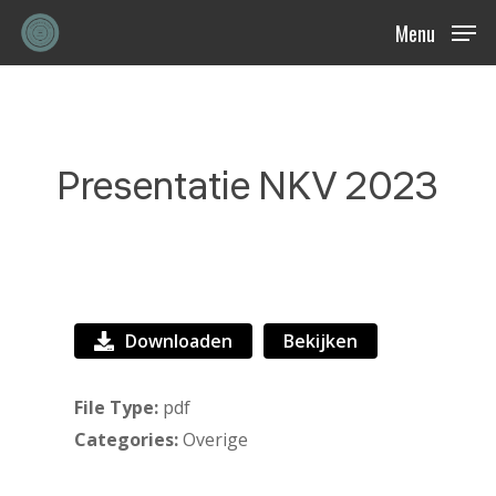
Skip
Menu
to
main
content
Presentatie NKV 2023
Downloaden
Bekijken
File Type:
pdf
Categories:
Overige