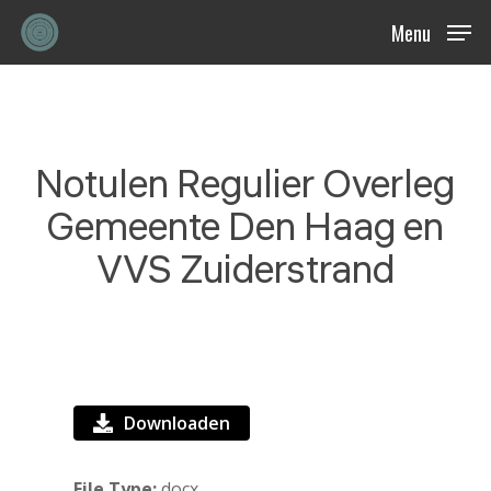
Skip
Menu
to
main
content
Notulen Regulier Overleg
Gemeente Den Haag en
VVS Zuiderstrand
Downloaden
File Type:
docx