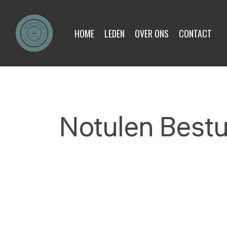
Skip
to
HOME
LEDEN
OVER ONS
CONTACT
main
content
Notulen Bestu