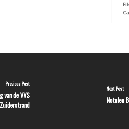
Fi
Ca
Previous Post
Next Post
g van de VVS
Notulen B
Zuiderstrand