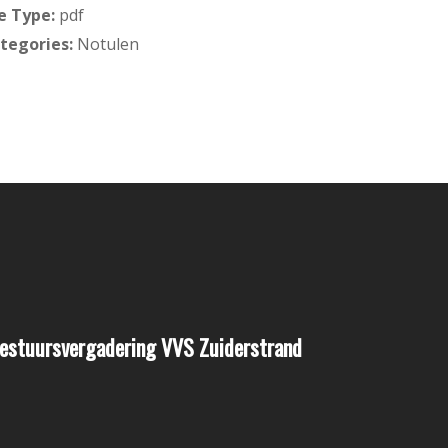
le Type:
pdf
tegories:
Notulen
estuursvergadering VVS Zuiderstrand