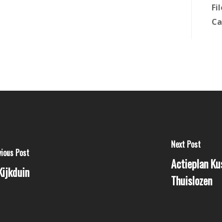
Fi
Ca
Next Post
vious Post
Actieplan Ku
Kijkduin
Thuislozen