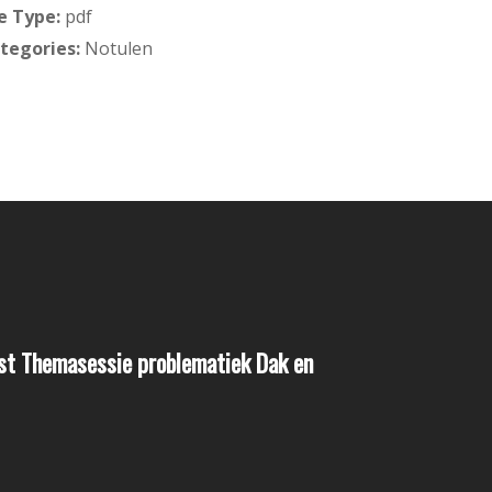
le Type:
pdf
tegories:
Notulen
st Themasessie problematiek Dak en